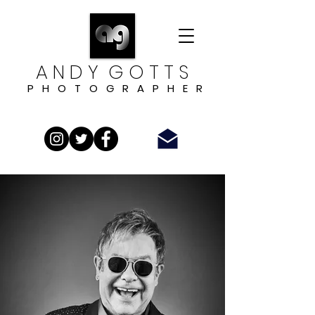
A N D Y G O T T S
P H O T O G R A P H E R