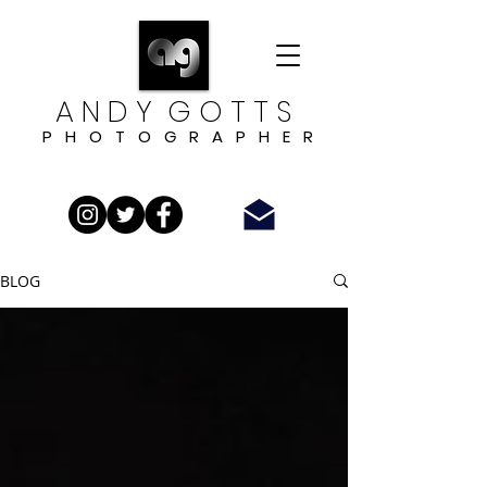
A N D Y G O T T S
P H O T O G R A P H E R
BLOG