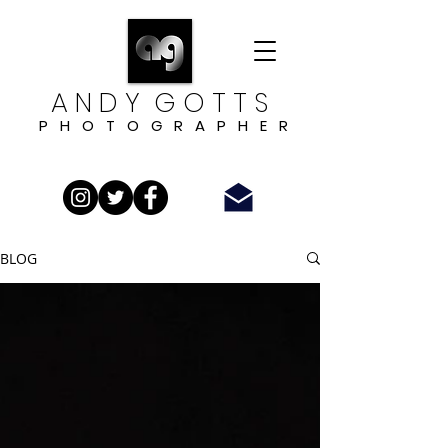
A N D Y G O T T S
P H O T O G R A P H E R
BLOG